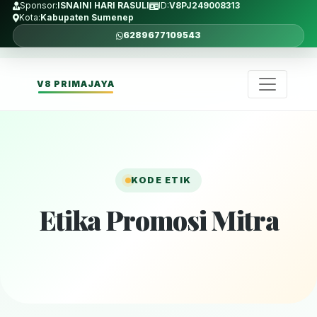
Sponsor:
ISNAINI HARI RASULI
ID:
V8PJ249008313
Kota:
Kabupaten Sumenep
6289677109543
V8 PRIMAJAYA
KODE ETIK
Etika Promosi Mitra