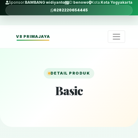
Sponsor:
BAMBANG widiyanto
ID:
benowo
Kota:
Kota Yogyakarta
6282220654445
V8 PRIMAJAYA
DETAIL PRODUK
Basic