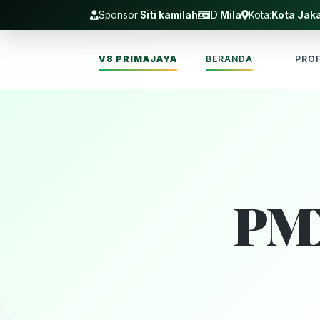
Sponsor:
Siti kamilah
ID:
Mila
Kota:
Kota Jaka
V8 PRIMAJAYA
BERANDA
PROF
PM