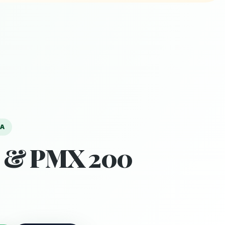
YA
 & PMX 200