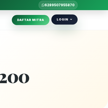
6289507955870
LOGIN
DAFTAR MITRA
200