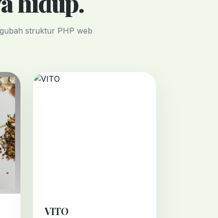
a hidup.
engubah struktur PHP web
VITO