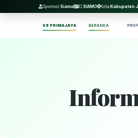
Sponsor:
Siamo
ID:
SIAMO
Kota:
Kabupaten 
V8 PRIMAJAYA
BERANDA
PROF
Inform