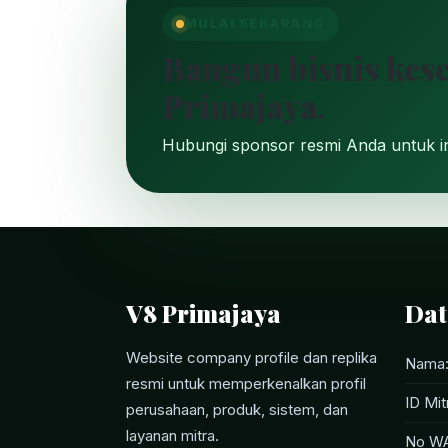
MULAI SEKARANG
Bangun bisnis kes
Primajaya.
Hubungi sponsor resmi Anda untuk in
V8 Primajaya
Dat
Website company profile dan replika
Nama:
resmi untuk memperkenalkan profil
ID Mi
perusahaan, produk, sistem, dan
layanan mitra.
No WA