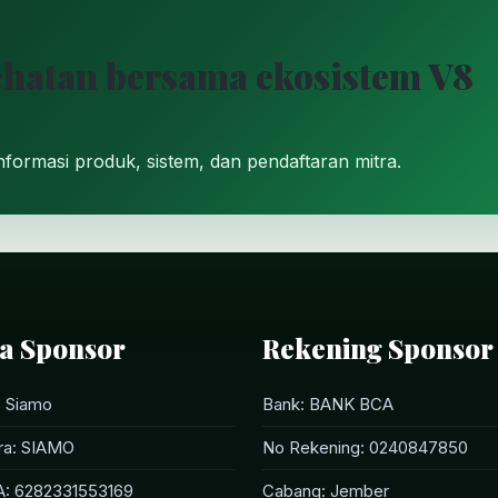
ehatan bersama ekosistem V8
formasi produk, sistem, dan pendaftaran mitra.
a Sponsor
Rekening Sponsor
 Siamo
Bank: BANK BCA
tra: SIAMO
No Rekening: 0240847850
: 6282331553169
Cabang: Jember