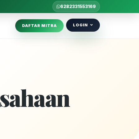
6282331553169
LOGIN
DAFTAR MITRA
usahaan