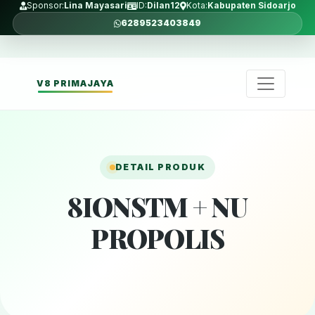
Sponsor:
Lina Mayasari
ID:
Dilan12
Kota:
Kabupaten Sidoarjo
6289523403849
V8 PRIMAJAYA
DETAIL PRODUK
8IONSTM + NU
PROPOLIS